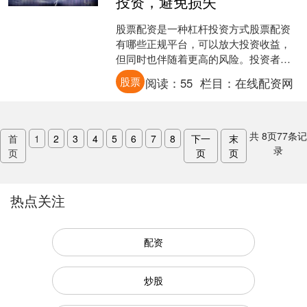
投资，避免损失
股票配资是一种杠杆投资方式股票配资
有哪些正规平台，可以放大投资收益，
但同时也伴随着更高的风险。投资者在
进行股票配资时，务必谨慎投资，避免
股票
阅读：
55
栏目：
在线配资网
遭受不必要的损失。 3.....
共
8
页
77
条记
首
1
2
3
4
5
6
7
8
下一
末
录
页
页
页
热点关注
配资
炒股