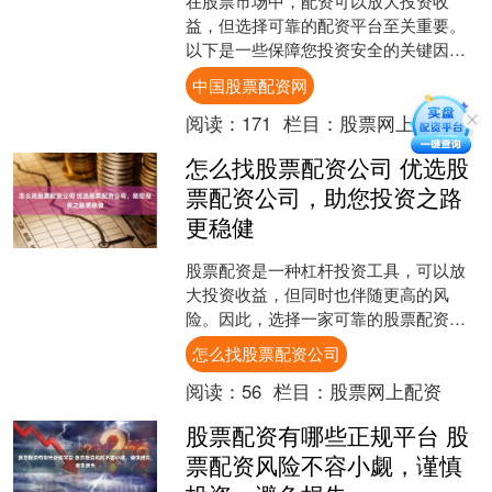
在股票市场中，配资可以放大投资收
益，但选择可靠的配资平台至关重要。
以下是一些保障您投资安全的关键因
素： * **高杠杆率：**提供高达1:10的杠
中国股票配资网
杆率，让投资者....
阅读：
171
栏目：
股票网上配资
怎么找股票配资公司 优选股
票配资公司，助您投资之路
更稳健
股票配资是一种杠杆投资工具，可以放
大投资收益，但同时也伴随更高的风
险。因此，选择一家可靠的股票配资公
司至关重要。 股票配资是指投资者通过
怎么找股票配资公司
配资公司借入资金，放大投....
阅读：
56
栏目：
股票网上配资
股票配资有哪些正规平台 股
票配资风险不容小觑，谨慎